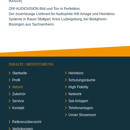
900028)
ZAP AUDIOVISION Bild und Ton in Perfektion.
Der zuverlässige Lieferant für Audiophile Hifi-Anlage und Heimkino-
Systeme in Raum Stuttgart, Kreis Ludwigsburg, bei Bietigheim-
Bissingen aus Sachsenheim.
INHALTE / MENÜFÜHRUNG
Startseite
Heimkino
Profil
Schulungs­räume
Aktuell
High Fidelity
Zubehör
Network
Service
Sat-Anlagen
Kontakt
Telefon­anlagen
Unser Showroom
Referenzübersicht
Verlinkungen