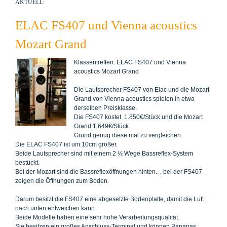
AKTUELL:
ELAC FS407 und Vienna acoustics
Mozart Grand
Klassentreffen: ELAC FS407 und Vienna
acoustics Mozart Grand
Die Lautsprecher FS407 von Elac und die Mozart
Grand von Vienna acoustics spielen in etwa
derselben Preisklasse.
Die FS407 kostet 1.850€/Stück und die Mozart
Grand 1.649€/Stück.
Grund genug diese mal zu vergleichen.
Die ELAC FS407 ist um 10cm größer.
Beide Lautsprecher sind mit einem 2 ½ Wege Bassreflex-System
bestückt.
Bei der Mozart sind die Bassreflexöffnungen hinten.. , bei der FS407
zeigen die Öffnungen zum Boden.
Darum besitzt die FS407 eine abgesetzte Bodenplatte, damit die Luft
nach unten entweichen kann.
Beide Modelle haben eine sehr hohe Verarbeitungsqualität.
Sie besitzen ein großes Anschluss-Terminal und können Bananas