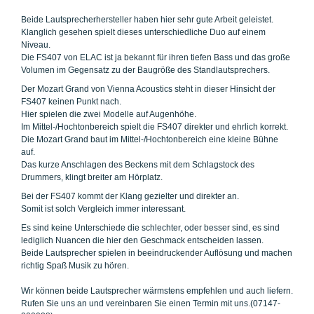
Beide Lautsprecherhersteller haben hier sehr gute Arbeit geleistet.
Klanglich gesehen spielt dieses unterschiedliche Duo auf einem
Niveau.
Die FS407 von ELAC ist ja bekannt für ihren tiefen Bass und das große
Volumen im Gegensatz zu der Baugröße des Standlautsprechers.
Der Mozart Grand von Vienna Acoustics steht in dieser Hinsicht der
FS407 keinen Punkt nach.
Hier spielen die zwei Modelle auf Augenhöhe.
Im Mittel-/Hochtonbereich spielt die FS407 direkter und ehrlich korrekt.
Die Mozart Grand baut im Mittel-/Hochtonbereich eine kleine Bühne
auf.
Das kurze Anschlagen des Beckens mit dem Schlagstock des
Drummers, klingt breiter am Hörplatz.
Bei der FS407 kommt der Klang gezielter und direkter an.
Somit ist solch Vergleich immer interessant.
Es sind keine Unterschiede die schlechter, oder besser sind, es sind
lediglich Nuancen die hier den Geschmack entscheiden lassen.
Beide Lautsprecher spielen in beeindruckender Auflösung und machen
richtig Spaß Musik zu hören.
Wir können beide Lautsprecher wärmstens empfehlen und auch liefern.
Rufen Sie uns an und vereinbaren Sie einen Termin mit uns.(07147-