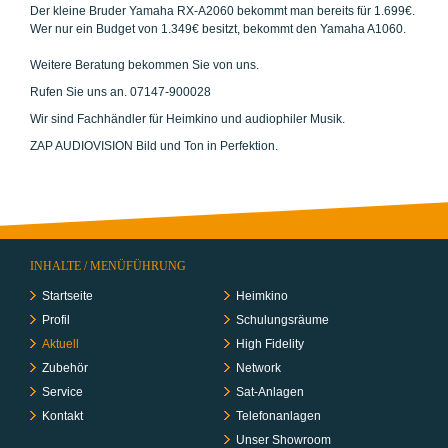
Der kleine Bruder Yamaha RX-A2060 bekommt man bereits für 1.699€.
Wer nur ein Budget von 1.349€ besitzt, bekommt den Yamaha A1060.
Weitere Beratung bekommen Sie von uns.
Rufen Sie uns an. 07147-900028
Wir sind Fachhändler für Heimkino und audiophiler Musik.
ZAP AUDIOVISION Bild und Ton in Perfektion.
INHALTE / MENÜFÜHRUNG
Startseite
Heimkino
Profil
Schulungs­räume
Aktuell
High Fidelity
Zubehör
Network
Service
Sat-Anlagen
Kontakt
Telefon­anlagen
Unser Showroom