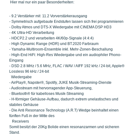
Hier mal nur ein paar Besonderheiten:
- 9.2 Verstärker mit 11.2 Vorverstärkerausgang
- Symmetrisch aufgebaute Endstufen lassen sich frei programmieren
- Dolby Atmos und DTS-X Wiedergabe mit CINEMA DSP HD3
- 4K Ultra-HD Verarbeitung
- HDCP2.2 und verarbeiten 4K/60p-Signale (4:4:4)
- High Dynamic Range (HDR) und BT.2020 Farbraum
- Yamaha-Multiroom-Ensemble inkl. Mehr-Zonen-Beschallung
- High-End HiFi: High-Res Wiedergabe und ein audiophiler Phono-
Eingang
- DSD 2.8 MHz / 5.6 MHz, FLAC / WAV / AIFF 192 kHz / 24-bit, Apple®
Lossless 96 kHz / 24-bit
Wiedergabe
- AirPlay®, Napster®, Spotify, JUKE Musik-Streaming-Dienste
- Audiostream mit hervorragender App-Steuerung,
- Bluetooth® für kabelloses Musik-Streaming
- H-förmiger Gehäuse-Aufbau, dadurch extrem unelastisches und
stabiles Gehäuse
- Die Anti Resonance Technology (A.R.T) Wedge beinhaltet einen
fünften Fuß in der Mitte des
Receivers
Somit besitzt der 20Kg Bolide einen resonanzarmen und sicheren
Stand.